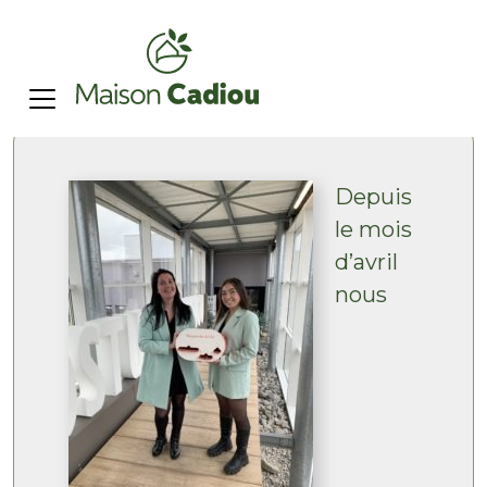
Depuis
le mois
d’avril
nous