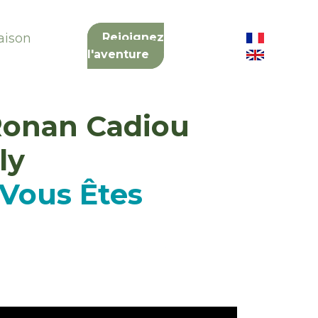
aison
Rejoignez
l'aventure
Ronan Cadiou
ly
"Vous Êtes